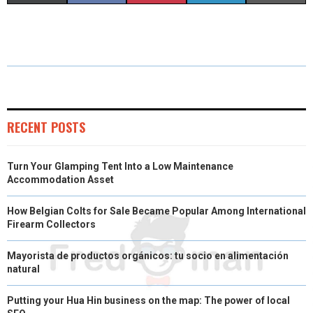
H
H
H
H
H
(
A
I
I
M
A
A
A
A
A
T
C
N
N
A
R
R
R
R
R
W
E
T
K
I
E
E
E
E
E
I
B
E
E
L
O
O
O
O
O
T
O
R
D
RECENT POSTS
N
N
N
N
N
T
O
E
I
Turn Your Glamping Tent Into a Low Maintenance
E
K
S
N
Accommodation Asset
R
T
How Belgian Colts for Sale Became Popular Among International
)
Firearm Collectors
Mayorista de productos orgánicos: tu socio en alimentación
natural
Putting your Hua Hin business on the map: The power of local