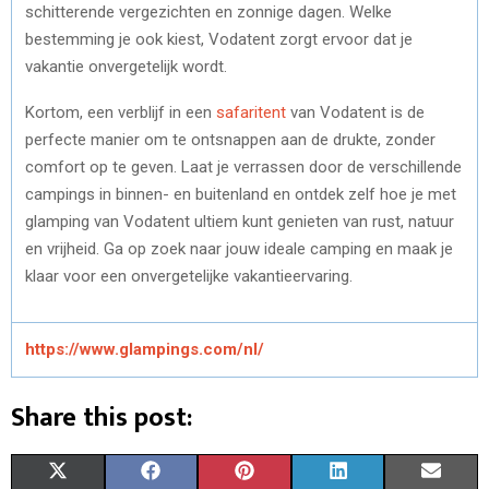
schitterende vergezichten en zonnige dagen. Welke
bestemming je ook kiest, Vodatent zorgt ervoor dat je
vakantie onvergetelijk wordt.
Kortom, een verblijf in een
safaritent
van Vodatent is de
perfecte manier om te ontsnappen aan de drukte, zonder
comfort op te geven. Laat je verrassen door de verschillende
campings in binnen- en buitenland en ontdek zelf hoe je met
glamping van Vodatent ultiem kunt genieten van rust, natuur
en vrijheid. Ga op zoek naar jouw ideale camping en maak je
klaar voor een onvergetelijke vakantieervaring.
https://www.glampings.com/nl/
Share this post:
S
S
S
S
S
X
F
P
L
E