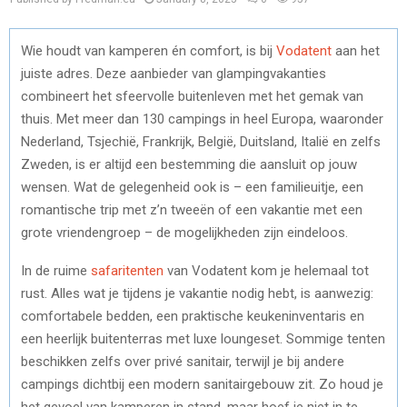
Wie houdt van kamperen én comfort, is bij
Vodatent
aan het
juiste adres. Deze aanbieder van glampingvakanties
combineert het sfeervolle buitenleven met het gemak van
thuis. Met meer dan 130 campings in heel Europa, waaronder
Nederland, Tsjechië, Frankrijk, België, Duitsland, Italië en zelfs
Zweden, is er altijd een bestemming die aansluit op jouw
wensen. Wat de gelegenheid ook is – een familieuitje, een
romantische trip met z’n tweeën of een vakantie met een
grote vriendengroep – de mogelijkheden zijn eindeloos.
In de ruime
safaritenten
van Vodatent kom je helemaal tot
rust. Alles wat je tijdens je vakantie nodig hebt, is aanwezig:
comfortabele bedden, een praktische keukeninventaris en
een heerlijk buitenterras met luxe loungeset. Sommige tenten
beschikken zelfs over privé sanitair, terwijl je bij andere
campings dichtbij een modern sanitairgebouw zit. Zo houd je
het gevoel van kamperen in stand, maar hoef je niet in te