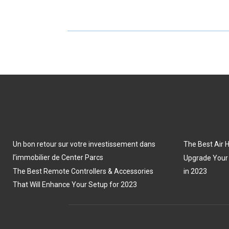
A
A
R
R
E
E
O
O
N
N
Un bon retour sur votre investissement dans
The Best Air H
l’immobilier de Center Parcs
Upgrade Your
The Best Remote Controllers & Accessories
in 2023
That Will Enhance Your Setup for 2023