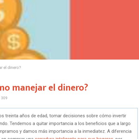
r el dinero?
mo manejar el dinero?
1309
os treinta años de edad, tomar decisiones sobre cómo invertir
ndo. Tendemos a quitar importancia a los beneficios que a largo
ompramos y damos más importancia a la inmediatez. A diferencia
n en comprar una
cerradura inteligente para sus hogares
, por