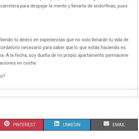
carretera para despejar la mente y llenarte de endorfinas, pues
tiendo tu dinero en experiencias que no solo llenarán tu vida de
ecordatorio necesario para saber que lo que estás haciendo es
ena. A la fecha, soy dueña de mi propio apartamento permacene
caciones en coche.
S
S
S
PINTEREST
LINKEDIN
EMAIL
H
H
H