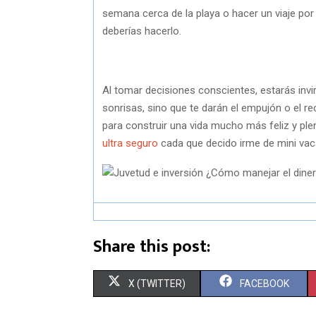
semana cerca de la playa o hacer un viaje por 
deberías hacerlo.
Al tomar decisiones conscientes, estarás invir
sonrisas, sino que te darán el empujón o el r
para construir una vida mucho más feliz y pl
ultra seguro
cada que decido irme de mini va
Share this post:
S
S
X (TWITTER)
FACEBOOK
H
H