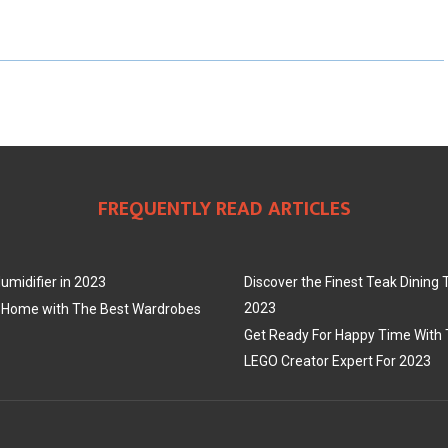
A
A
A
R
R
R
E
E
E
O
O
O
N
N
N
FREQUENTLY READ ARTICLES
umidifier in 2023
Discover the Finest Teak Dining 
2023
 Home with The Best Wardrobes
Get Ready For Happy Time With 
LEGO Creator Expert For 2023